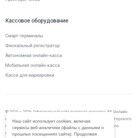
Кассовое оборудование
Смарт-терминалы
Фискальный регистратор
Автономная онлайн-касса
Мобильная онлайн-касса
Касса для маркировки
© 2015 – 2026. Официальный сайт интернет-магазина АБ Онлайн-
касса в Краснодаре. Текущий сайт является объектом авторского
Наш сайт использует cookies, включая
права, исключительные права, на использование которого
сервисы веб-аналитики (файлы с данными о
принадлежат компании ООО «Автоматизация Бизнеса».
прошлых посещениях сайта). Продолжая